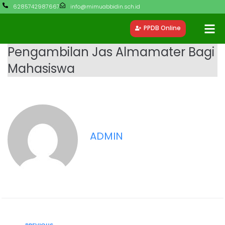
6285742987667
info@mimuabbidin.sch.id
PPDB Online
Pengambilan Jas Almamater Bagi
Mahasiswa
ADMIN