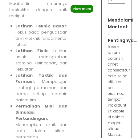
| 5:11
Muabbidin umumnya
View more
terstruktur dengan baik,
meliputi:
Mendalami
Latihan Teknik Dasar:
Manfaat
Fokus pada penguasaan
:
teknik-teknik fundamental
Pentingnya...
futsal.
Lorem
Latihan Fisik:
Latihan
ipsum
untuk meningkatkan
dolor sit
stamina, kelincahan, dan
amet,
kekuatan.
consectetur
Latihan Taktik dan
adipiscing
Formasi:
Mempelajari
elit, sed
strategi permainan dan
do
peran setiap pemain
eiusmod
tempor
dalam tim.
incididunt
Permainan Mini dan
ut labore
Simulasi
et dolore
Pertandingan:
magna
Menerapkan teknik dan
aliqua.
taktik dalam situasi
Massa...
permainan