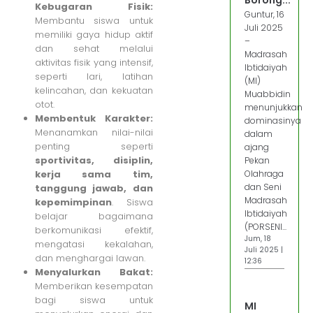
Borong...
Kebugaran Fisik:
Guntur, 16
Membantu siswa untuk
Juli 2025
memiliki gaya hidup aktif
–
dan sehat melalui
Madrasah
aktivitas fisik yang intensif,
Ibtidaiyah
seperti lari, latihan
(MI)
kelincahan, dan kekuatan
Muabbidin
otot.
menunjukkan
Membentuk Karakter:
dominasinya
Menanamkan nilai-nilai
dalam
penting seperti
ajang
sportivitas, disiplin,
Pekan
kerja sama tim,
Olahraga
dan Seni
tanggung jawab, dan
Madrasah
kepemimpinan
. Siswa
Ibtidaiyah
belajar bagaimana
(PORSENI...
berkomunikasi efektif,
Jum, 18
mengatasi kekalahan,
Juli 2025 |
dan menghargai lawan.
12:36
Menyalurkan Bakat:
Memberikan kesempatan
bagi siswa untuk
MI