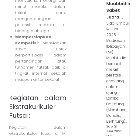
menyalurkan energi dan
Muabbidin
minat mereka dalam
Sabet
futsal, serta
Juara...
mengembangkan
Sidokumpul,
potensi mereka di
14 Juni
bidang olahraga.
2025 –
Mempersiapkan
Madrasah
Kompetisi:
Menyiapkan
Ibtidaiyah
siswa untuk
(MI)
berpartisipasi dalam
Muabbidin
pertandingan atau
berhasil
turnamen futsal, baik di
meraih
tingkat internal sekolah
prestasi
maupun antar sekolah.
gemilang
dalam
ajang
Kegiatan dalam
Lomba
Calistung
Ekstrakurikuler
(Membaca,
Futsal:
Menulis,
Berhitung)...
Sab, 21
Kegiatan dalam
Juni 2025
ekstrakurikuler futsal di MI