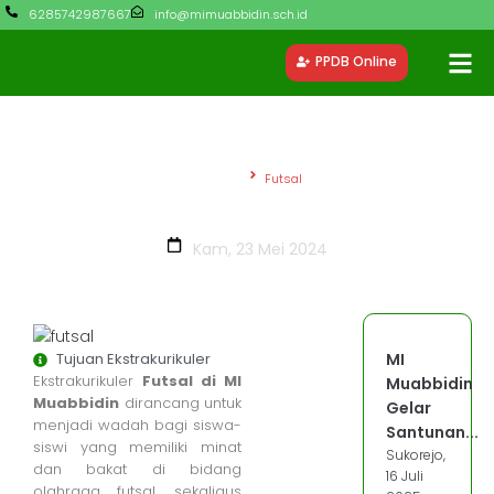
6285742987667
info@mimuabbidin.sch.id
PPDB Online
Beranda
Futsal
Futsal
Kam, 23 Mei 2024
Tujuan Ekstrakurikuler
MI
Ekstrakurikuler
Futsal di MI
Muabbidin
Muabbidin
dirancang untuk
Gelar
menjadi wadah bagi siswa-
Santunan...
siswi yang memiliki minat
Sukorejo,
dan bakat di bidang
16 Juli
olahraga futsal, sekaligus