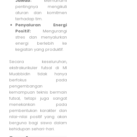
Jawab:
Memahami
pentingnya mengikuti
aturan dan komitmen
terhadap tim.
Penyaluran Energi
Positif:
Mengurangi
stres dan menyalurkan
energi berlebih ke
kegiatan yang produktif.
Secara keseluruhan,
ekstrakurikuler futsal di MI
Muabbidin tidak hanya
berfokus pada
pengembangan
kemampuan teknis bermain
futsal, tetapi juga sangat
menekankan pada
pembentukan karakter dan
nilai-nilai positif yang akan
berguna bagi siswa dalam
kehidupan sehari-hari.