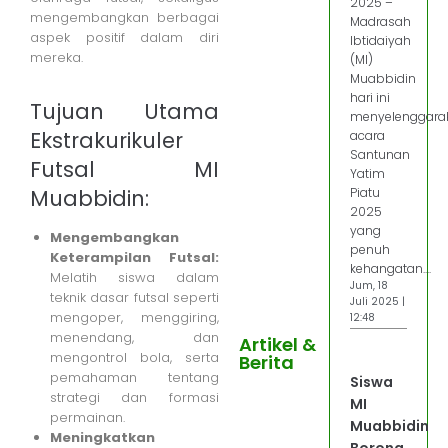
2025 –
mengembangkan berbagai
Madrasah
aspek positif dalam diri
Ibtidaiyah
mereka.
(MI)
Muabbidin
hari ini
Tujuan Utama
menyelenggara
Ekstrakurikuler
acara
Santunan
Futsal MI
Yatim
Muabbidin:
Piatu
2025
yang
Mengembangkan
penuh
Keterampilan Futsal:
kehangatan....
Melatih siswa dalam
Jum, 18
teknik dasar futsal seperti
Juli 2025 |
mengoper, menggiring,
12:48
menendang, dan
Artikel &
mengontrol bola, serta
Berita
pemahaman tentang
Siswa
strategi dan formasi
MI
permainan.
Muabbidin
Meningkatkan