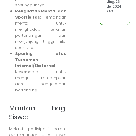
Ming, 26
sesungguhnya.
Mei 2024 |
Penguatan Mental dan
2:53
Sportivitas:
Pembinaan
mental untuk
menghadapi tekanan
pertandingan dan
menjunjung tinggi nilai
sportivitas.
Sparing atau
Turnamen
Internal/Eksternal:
Kesempatan untuk
menguji kemampuan
dan pengalaman
bertanding.
Manfaat bagi
Siswa:
Melalui partisipasi dalam
ekstrakurikuler futsal, siswa