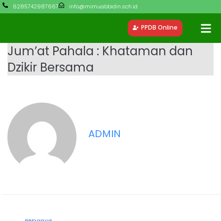
6285742987667
info@mimuabbidin.sch.id
PPDB Online
Jum’at Pahala : Khataman dan
Dzikir Bersama
ADMIN